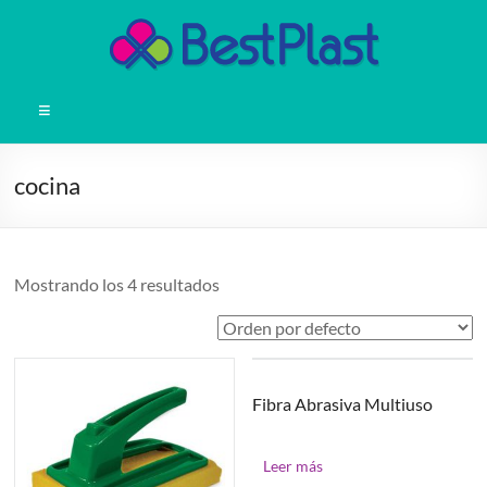
Saltar
al
contenido
BestPlast
Menú
Productos
plásticos
cocina
para
el
hogar
Mostrando los 4 resultados
Fibra Abrasiva Multiuso
Leer más