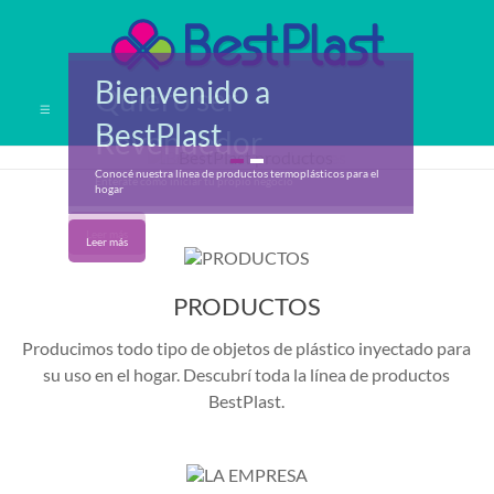
Saltar
al
contenido
Bienvenido a
BestPlast
Quiero ser
Menú
BestPlast
Revendedor
Productos
plásticos
Conocé nuestra línea de productos termoplásticos para el
Enterate cómo iniciar tu propio negocio
hogar
para
el
Leer más
Leer más
hogar
PRODUCTOS
Producimos todo tipo de objetos de plástico inyectado para
su uso en el hogar. Descubrí toda la línea de productos
BestPlast.