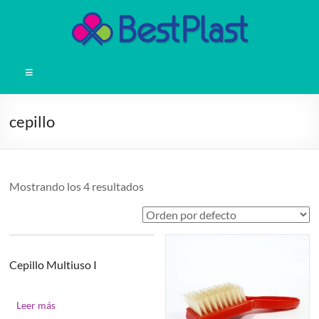
Saltar
al
contenido
BestPlast
Menú
Productos
plásticos
cepillo
para
el
hogar
Mostrando los 4 resultados
Cepillo Multiuso I
Leer más